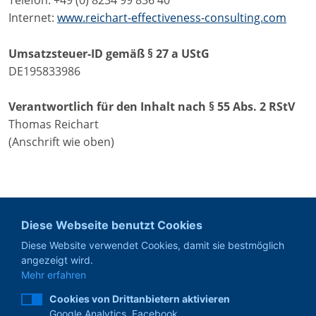
Telefon: +49 (0) 8234 99 836 40
Internet:
www.reichart-effectiveness-consulting.com
Umsatzsteuer-ID gemäß § 27 a UStG
DE195833986
Verantwortlich für den Inhalt nach § 55 Abs. 2 RStV
Thomas Reichart
(Anschrift wie oben)
Diese Webseite benutzt Cookies
Diese Website verwendet Cookies, damit sie bestmöglich
angezeigt wird.
Mehr erfahren
Cookies von Drittanbietern aktivieren
+49 (0) 8234 99 836 40
Google Analytics, Facebook